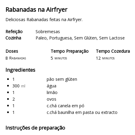
Rabanadas na Airfryer
Deliciosas Rabanadas feitas na Airfryer.
Refeição
Sobremesas
Cozinha
Paleo
,
Portuguesa
,
Sem Glúten
,
Sem Lactose
Doses
Tempo Preparação
Tempo Cozedura
8
5
12
Rabanadas
minutos
minutos
Ingredientes
1
pão sem glúten
300
água
ml
1
limão
2
ovos
1
c.chá canela em pó
1
c.chá baunilha em pasta ou extracto
Instruções de preparação